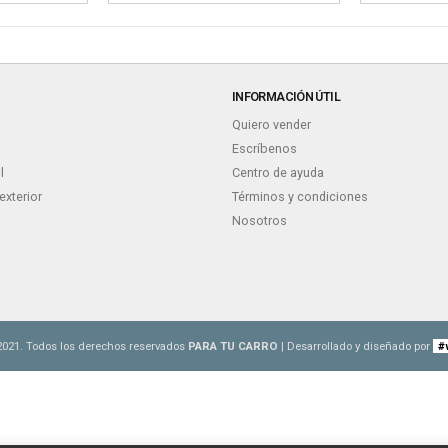
INFORMACIÓN ÚTIL
Quiero vender
Escríbenos
l
Centro de ayuda
exterior
Términos y condiciones
Nosotros
2021. Todos los derechos reservados
PARA TU CARRO
| Desarrollado y diseñado por
#