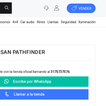
VENDER
esorios
4×4
Car audio
Rines
Llantas
Seguridad
Iluminación
ISSAN PATHFINDER
 con la tienda oficial llamando al
3175737576
.
Escribe por WhatsApp
Llamar a la tienda