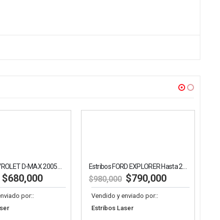
Estribo CHEVROLET D-MAX 2005-2012
Estribos FORD EXPLORER Hasta 2020
0,000
$
790,000
$
980,000
 por::
Vendido y enviado por::
Estribos Laser