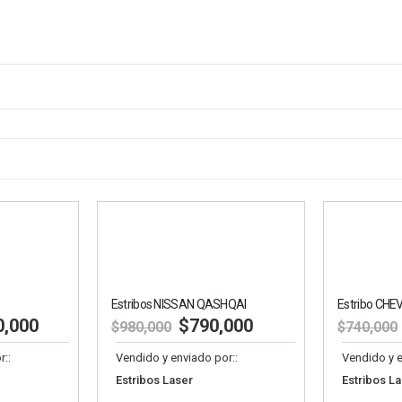
Estribos NISSAN QASHQAI
0
$
790,000
$
68
$
980,000
$
740,000
Vendido y enviado por::
Vendido y enviado
Estribos Laser
Estribos Laser