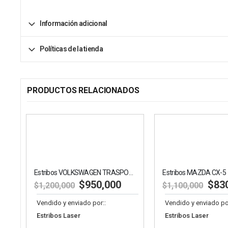
Información adicional
Políticas de la tienda
PRODUCTOS RELACIONADOS
Estribos VOLKSWAGEN TRASPORTER T6
Estribos MAZDA CX-5
$
950,000
$
830,00
$
1,200,000
$
1,100,000
Vendido y enviado por::
Vendido y enviado por::
Estribos Laser
Estribos Laser