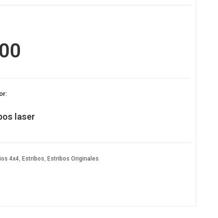
000
or:
bos laser
ios 4x4
,
Estribos
,
Estribos Originales