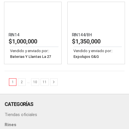
RIN 14
RIN 14 4/8 H
$
1,000,000
$
1,350,000
Vendido y enviado por::
Vendido y enviado por::
Baterias Y Llantas La 27
Expolujos G&G
…
1
2
10
11
CATEGORÍAS
Tiendas oficiales
Rines