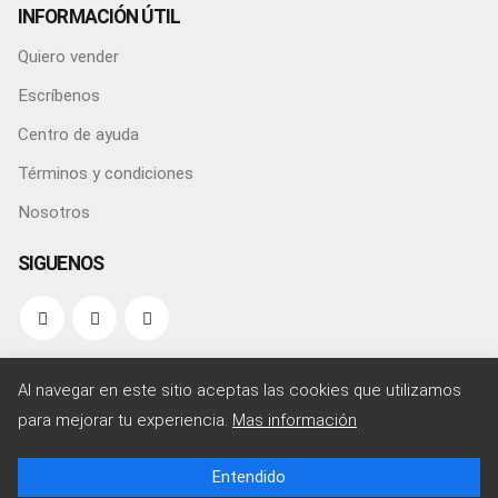
INFORMACIÓN ÚTIL
Quiero vender
Escríbenos
Centro de ayuda
Términos y condiciones
Nosotros
SIGUENOS
Al navegar en este sitio aceptas las cookies que utilizamos
para mejorar tu experiencia.
Mas información
© Copyright 2021. Todos los derechos reservados
PARA TU CARRO
| Desarrollado y
Entendido
#wopulatam
diseñado por